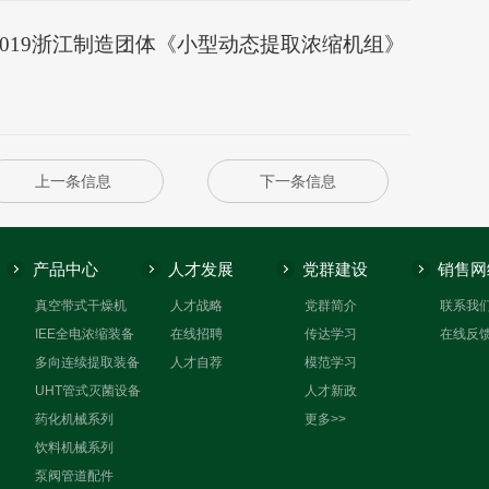
5-2019浙江制造团体《小型动态提取浓缩机组》
上一条信息
下一条信息
产品中心
人才发展
党群建设
销售网
真空带式干燥机
人才战略
党群简介
联系我
IEE全电浓缩装备
在线招聘
传达学习
在线反
多向连续提取装备
人才自荐
模范学习
UHT管式灭菌设备
人才新政
药化机械系列
更多>>
饮料机械系列
泵阀管道配件